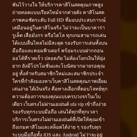
พันไว้วางใจ ให้บริการคาสิโนสดคุณภาพสูง
ถ่ายทอดแบบเรียลไทม์จากค่ายดัง คาสิโนสด
ภาพคมชัดระดับ Full HD ที่มอบประสบการณ์
เสมือนอยู่ในคาสิโนจริง ไม่ว่าจะเป็นบาคาร่า
รูเล็ต เสือมังกร หรือไฮโล ทุกเกมสามารถเล่น
ได้แบบลื่นไหลไม่มีสะดุด รองรับการเล่นทั้งบน
มือถือและคอมพิวเตอร์ พร้อมระบบฝากถอน
ออโต้ที่รวดเร็ว ปลอดภัย ไม่ต้องโยกเงินให้ยุ่ง
ยาก ยังมีโปรโมชั่นและโบนัสมากมายรอคุณ
อยู่ ทั้งสำหรับสมาชิกใหม่และสมาชิกประจำ
ใครที่กำลังมองหาเว็บคาสิโนสดคุณภาพเยี่ยม
เล่นง่าย ได้เงินจริง คือทางเลือกที่ตอบโจทย์ทุก
ความต้องการของคุณแบบครบวงจรในเว็บ
เดียว เว็บตรงไม่ผ่านเอเย่นต์ ufa vip เข้าถึงง่าย
รองรับทุกระบบมือถือ เล่นได้ทุกที่ทุกเวลา
บริการเว็บตรงไม่ผ่านเอเย่นต์ที่เปิดให้คุณเข้า
ถึงเกมคาสิโนและสล็อตได้ง่าย ๆ รองรับทุก
ระบบมือถือทั้ง iOS และ Android ไม่ว่าจะอยู่