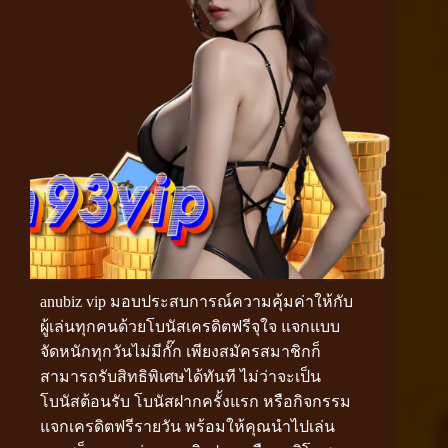
anubiz vip มอบประสบการณ์ความคุ้มค่าให้กับ
ผู้เล่นทุกคนด้วยโบนัสเครดิตฟรีจุใจ แจกแบบ
จัดหนักทุกวันไม่มีกั๊ก เพียงสมัครสมาชิกก็
สามารถรับสิทธิพิเศษได้ทันที ไม่ว่าจะเป็น
โบนัสต้อนรับ โบนัสฝากครั้งแรก หรือกิจกรรม
แจกเครดิตฟรีรายวัน พร้อมให้คุณนำไปเล่น