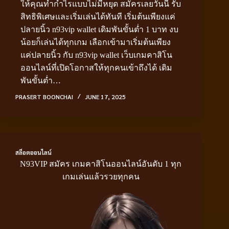
ให้คุณทำกำไรแบบไม่มีหยุด สมัครเลยวันนี้ รับ
สิทธิพิเศษและเริ่มเล่นได้ทันที เริ่มต้นเพียงแค่
ปลายนิ้ว n93vip wallet เดิมพันขั้นต่ำ 1 บาท งบ
น้อยก็เล่นได้ทุกเกม เลือกเข้ามาเริ่มต้นเพียง
แค่ปลายนิ้ว กับ n93vip wallet เว็บเกมคาสิโน
ออนไลน์ที่เปิดโอกาสให้ทุกคนเข้าถึงได้ เดิม
พันขั้นต่ำ…
PRASERT BOONCHAI
JUNE 17, 2025
สล็อตออนไลน์
N93VIP สมัคร เกมคาสิโนออนไลน์อันดับ 1 ทุก
เกมเล่นแล้วรวยทุกคน