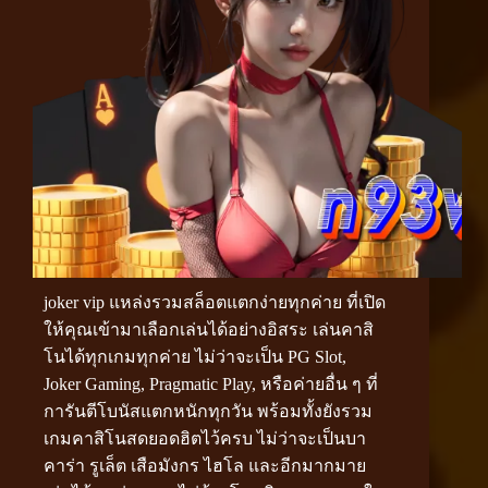
joker vip แหล่งรวมสล็อตแตกง่ายทุกค่าย ที่เปิด
ให้คุณเข้ามาเลือกเล่นได้อย่างอิสระ เล่นคาสิ
โนได้ทุกเกมทุกค่าย ไม่ว่าจะเป็น PG Slot,
Joker Gaming, Pragmatic Play, หรือค่ายอื่น ๆ ที่
การันตีโบนัสแตกหนักทุกวัน พร้อมทั้งยังรวม
เกมคาสิโนสดยอดฮิตไว้ครบ ไม่ว่าจะเป็นบา
คาร่า รูเล็ต เสือมังกร ไฮโล และอีกมากมาย