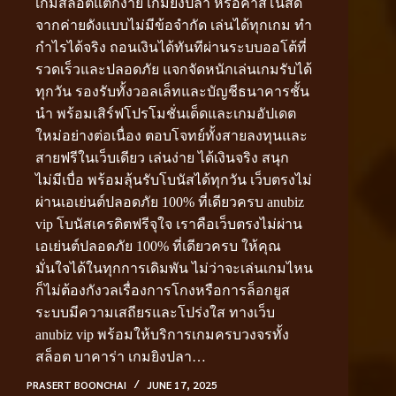
เกมสล็อตแตกง่าย เกมยิงปลา หรือคาสิโนสด
จากค่ายดังแบบไม่มีข้อจำกัด เล่นได้ทุกเกม ทำ
กำไรได้จริง ถอนเงินได้ทันทีผ่านระบบออโต้ที่
รวดเร็วและปลอดภัย แจกจัดหนักเล่นเกมรับได้
ทุกวัน รองรับทั้งวอลเล็ทและบัญชีธนาคารชั้น
นำ พร้อมเสิร์ฟโปรโมชั่นเด็ดและเกมอัปเดต
ใหม่อย่างต่อเนื่อง ตอบโจทย์ทั้งสายลงทุนและ
สายฟรีในเว็บเดียว เล่นง่าย ได้เงินจริง สนุก
ไม่มีเบื่อ พร้อมลุ้นรับโบนัสได้ทุกวัน เว็บตรงไม่
ผ่านเอเย่นต์ปลอดภัย 100% ที่เดียวครบ anubiz
vip โบนัสเครดิตฟรีจุใจ เราคือเว็บตรงไม่ผ่าน
เอเย่นต์ปลอดภัย 100% ที่เดียวครบ ให้คุณ
มั่นใจได้ในทุกการเดิมพัน ไม่ว่าจะเล่นเกมไหน
ก็ไม่ต้องกังวลเรื่องการโกงหรือการล็อกยูส
ระบบมีความเสถียรและโปร่งใส ทางเว็บ
anubiz vip พร้อมให้บริการเกมครบวงจรทั้ง
สล็อต บาคาร่า เกมยิงปลา…
PRASERT BOONCHAI
JUNE 17, 2025