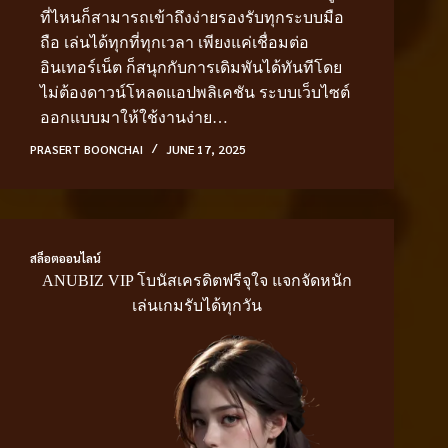
ที่ไหนก็สามารถเข้าถึงง่ายรองรับทุกระบบมือ
ถือ เล่นได้ทุกที่ทุกเวลา เพียงแค่เชื่อมต่อ
อินเทอร์เน็ต ก็สนุกกับการเดิมพันได้ทันทีโดย
ไม่ต้องดาวน์โหลดแอปพลิเคชัน ระบบเว็บไซต์
ออกแบบมาให้ใช้งานง่าย…
PRASERT BOONCHAI
JUNE 17, 2025
สล็อตออนไลน์
ANUBIZ VIP โบนัสเครดิตฟรีจุใจ แจกจัดหนัก
เล่นเกมรับได้ทุกวัน