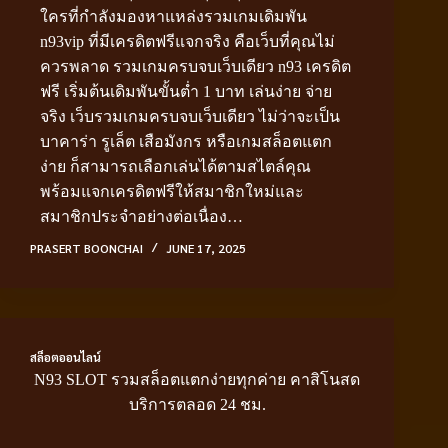
ใครที่กำลังมองหาแหล่งรวมเกมเดิมพัน
n93vip ที่มีเครดิตฟรีแจกจริง คือเว็บที่คุณไม่
ควรพลาด รวมเกมครบจบเว็บเดียว n93 เครดิต
ฟรี เริ่มต้นเดิมพันขั้นต่ำ 1 บาท เล่นง่าย จ่าย
จริง เว็บรวมเกมครบจบเว็บเดียว ไม่ว่าจะเป็น
บาคาร่า รูเล็ต เสือมังกร หรือเกมสล็อตแตก
ง่าย ก็สามารถเลือกเล่นได้ตามสไตล์คุณ
พร้อมแจกเครดิตฟรีให้สมาชิกใหม่และ
สมาชิกประจำอย่างต่อเนื่อง…
PRASERT BOONCHAI
JUNE 17, 2025
สล็อตออนไลน์
N93 SLOT รวมสล็อตแตกง่ายทุกค่าย คาสิโนสด
บริการตลอด 24 ชม.