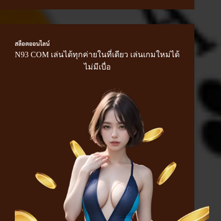
สล็อตออนไลน์
N93 COM เล่นได้ทุกค่ายในที่เดียว เล่นเกมใหม่ได้
ไม่มีเบื่อ