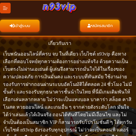
Skip
to
content
เข้าสู่ระบบ
สมัครสมาชิก
เกี่ยวกับเรา
เว็บพนันออนไลน์ที่ครบ จบ ในที่เดียว เว็บไซต์ n93vip คือทาง
เลือกที่ตอบโจทย์ทุกความต้องการอย่างแท้จริง ด้วยความเป็น
เว็บตรงไม่ผ่านเอเย่นต์ ผู้เล่นจึงสามารถมั่นใจได้ในเรื่องของ
ความปลอดภัย การเงินมั่นคง และระบบที่ทันสมัย ใช้งานง่าย
รองรับการฝากถอนผ่านระบบอัตโนมัติได้ตลอด 24 ชั่วโมง ไม่มี
ขั้นต่ำ และรองรับทุกธนาคารชั้นนำในไทย ที่นี่มีเกมเดิมพันให้
เลือกเล่นหลากหลาย ไม่ว่าจะเป็นแทงบอล บาคาร่า สล็อต คาสิ
โนสด หวยออนไลน์ และเกมอื่น ๆ จากค่ายดังระดับโลก มั่นใจ
ได้ว่าเล่นแล้วได้เงินจริง ถอนได้ทันทีโดยไม่มีเงื่อนไข และไม่
จำเป็นต้องเป็นสมาชิก VIP ก็สามารถรับโปรโมชั่นดี ๆ ได้ทุกวัน
เว็บไซต์ n93vip ยังรองรับทุกอุปกรณ์ ไม่ว่าจะเป็นคอมพิวเตอร์