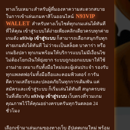
ทางเว็บเหมาะสำหรับผู้ที่มองหาความสะดวกสบาย
N93VIP
ในการเข้าเล่นเกมคาสิโนออนไลน์
WALLET
สำหรับทางเว็บไซต์ทุกเกมเล่นได้ทันที
ที่ให้คุณ เข้าสู่ระบบได้ง่ายเพียงคลิกเดียวครบทุกค่าย
เกมดัง
n93vip เข้าสู่ระบบ
ก็สามารถเลือกสนุกกับทุก
ค่ายเกมดังได้ทันที ไม่ว่าจะเป็นสล็อต บาคาร่า หรือ
เกมยิงปลา ทุกเกมพร้อมให้บริการแบบไม่มีเงื่อนไข
ไม่ต้องโยกเงินให้ยุ่งยาก ระบบถูกออกแบบมาให้ใช้
งานง่าย เหมาะกับทั้งมือใหม่และผู้เล่นประจำ รองรับ
ทุกแพลตฟอร์มทั้งมือถือและคอมพิวเตอร์ การัน
ตีความเสถียรและปลอดภัยในทุกการเดิมพัน แค่
สมัครและเข้าสู่ระบบ ก็เริ่มเล่นได้ทันที สนุกครบจบ
ในที่เดียวกับ
n93vip เข้าสู่ระบบ
เว็บตรงที่รวมเกม
คุณภาพไว้ให้คุณอย่างครบครันทุกวันตลอด 24
ชั่วโมง
เลือกเข้ามาเล่นเกมของทางเว็บ อัปเดตเกมใหม่ พร้อม