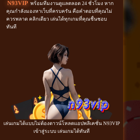
N93VIP
พร้อมทีมงานดูแลตลอด 24 ชั่วโมง หาก
คุณกำลังมองหาเว็บที่ครบครัน คือคำตอบที่คุณไม่
ควรพลาด คลิกเดียว เล่นได้ทุกเกมที่คุณชื่นชอบ
ทันที
เล่นเกมได้แบบไม่ต้องดาวน์โหลดแอปพลิเคชั่น N93VIP
เข้าสู่ระบบ เล่นเกมได้ทันที