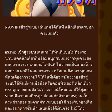
N93VIP เข้าสู่ระบบ เล่นเกมได้ทันที คลิกเดียวครบทุก
ค่ายเกมดัง
n93vip เข้าสู่ระบบ
เล่นเกมได้ทันทีแบบไม่ต้องรอ
นาน แค่คลิกเดียวก็พร้อมสนุกกับเกมจากทุกค่ายดัง
แบบครบวงจร เล่นเกมได้ทันที ไม่ว่าจะเป็นเกมสล็อต
แตกง่าย คาสิโนสด บาคาร่า หรือเกมยิงปลา ทุกเกม
ที่คุณต้องการรวมไว้ให้ในที่เดียว สมัครง่าย เข้าสู่
ระบบได้ทันทีผ่านมือถือหรือคอมพิวเตอร์ คลิกเดียว
ครบทุกค่ายเกมดัง ไม่ต้องดาวน์โหลดแอปให้ยุ่งยาก
ระบบมีความเสถียรสูง ปลอดภัยด้วยมาตรฐานเว็บ
ตรง ฝากถอนสะดวกผ่านระบบออโต้ รองรับวอลเล็ท
และธนาคารชั้นนำ เล่นแล้วได้เงินจริง ไม่มีโกง